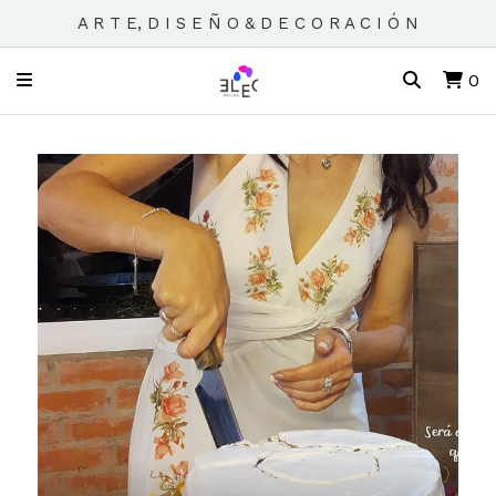
A R T E, D I S E Ñ O & D E C O R A C I Ó N
0