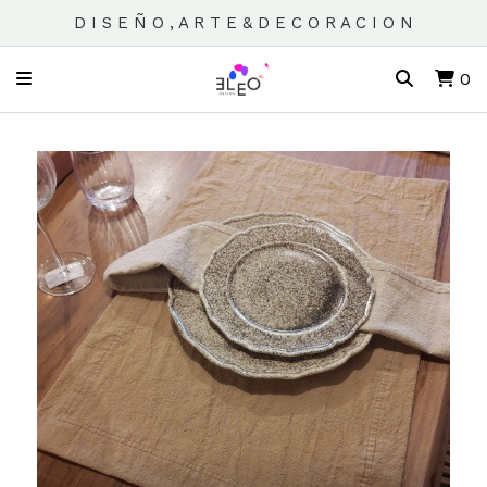
D I S E Ñ O , A R T E & D E C O R A C I O N
0